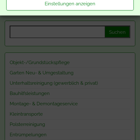
Einstellungen anzeigen
Suchen nach:
Objekt-/Grundstückspflege
Garten Neu- & Umgestaltung
Unterhaltsreinigung (gewerblich & privat)
Bauhilfsleistungen
Montage- & Demontageservice
Kleintransporte
Polsterreinigung
Entrümpelungen